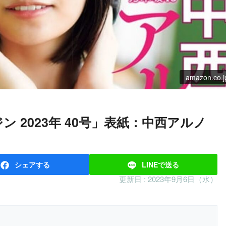
amazon.co.j
シェア
する
LINEで
送る
更新日 :
2023年9月6日（水）