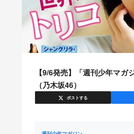
【9/6発売】「週刊少年マガジン 2023年 40号」表紙：中西アルノ
（乃木坂46）
ポスト
する
週刊少年マガジン