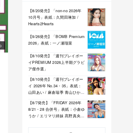
【8/20発売】「non-no 2026年
10月号」表紙：久間田琳加 /
Hearts2Hearts
【9/26発売】「BOMB Premium
2026」表紙：一ノ瀬瑠菜
p
【8/10発売】「週刊プレイボー
イPREMIUM 2026上半期グラビ
ア傑作選」
【8/10発売】「週刊プレイボー
イ 2026年 No.34・35」表紙：
山田あい / 麻倉瑞季 青山ひかる
溝端葵 etc.
【8/7発売】「FRIDAY 2026年
8/21・28 合併号」表紙：小倉ゆ
うか / エリマリ姉妹 髙野真央
福井梨莉華 etc.