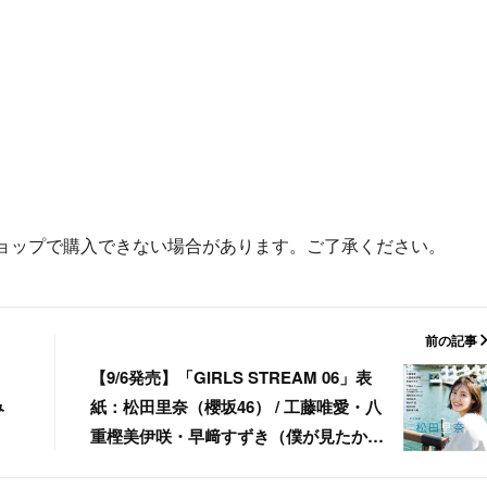
ョップで購入できない場合があります。ご了承ください。
前の記事
【9/6発売】「GIRLS STREAM 06」表
み
紙：松田里奈（櫻坂46） / 工藤唯愛・八
重樫美伊咲・早﨑すずき（僕が見たかっ
た青空） 下尾みう（AKB48）岡村梨央