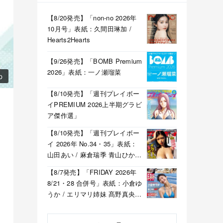
【8/20発売】「non-no 2026年
10月号」表紙：久間田琳加 /
Hearts2Hearts
【9/26発売】「BOMB Premium
2026」表紙：一ノ瀬瑠菜
p
【8/10発売】「週刊プレイボー
イPREMIUM 2026上半期グラビ
ア傑作選」
【8/10発売】「週刊プレイボー
イ 2026年 No.34・35」表紙：
山田あい / 麻倉瑞季 青山ひかる
溝端葵 etc.
【8/7発売】「FRIDAY 2026年
8/21・28 合併号」表紙：小倉ゆ
うか / エリマリ姉妹 髙野真央
福井梨莉華 etc.