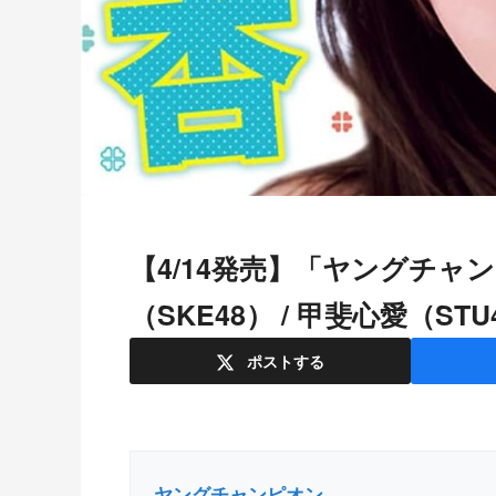
【4/14発売】「ヤングチャンピオン 2026年 No.9」表紙：大村杏
（SKE48） / 甲斐心愛（STU
ポスト
する
ヤングチャンピオン