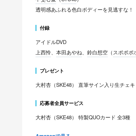
透明感あふれる色白ボディーを見逃すな！
付録
アイドルDVD
上西怜
、
本田あやね
、
鈴白想空
（
スポポポ
プレゼント
大村杏（SKE48） 直筆サイン入り生チェキ
応募者全員サービス
大村杏（SKE48） 特製QUOカード 全3種