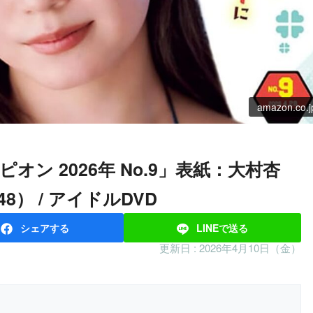
amazon.co.j
48） / アイドルDVD
シェア
する
LINEで
送る
更新日 :
2026年4月10日（金）