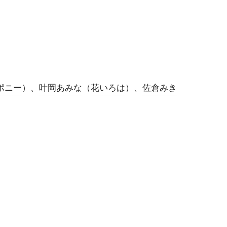
ポニー
）、
叶岡あみな
（
花いろは
）、
佐倉みき