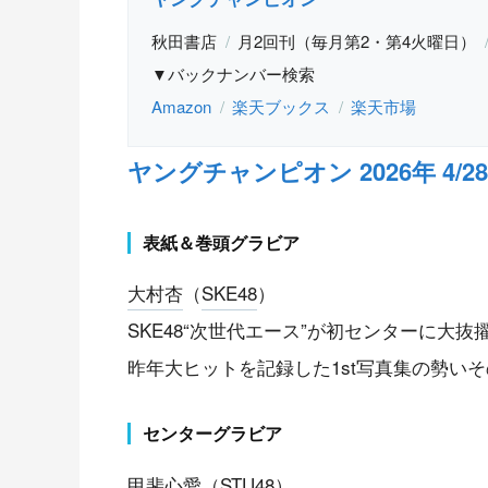
秋田書店
月2回刊（毎月第2・第4火曜日）
▼バックナンバー検索
Amazon
楽天ブックス
楽天市場
ヤングチャンピオン 2026年 4/28号
表紙＆巻頭グラビア
大村杏
（
SKE48
）
SKE48“次世代エース”が初センターに大抜
昨年大ヒットを記録した1st写真集の勢い
センターグラビア
甲斐心愛
（
STU48
）