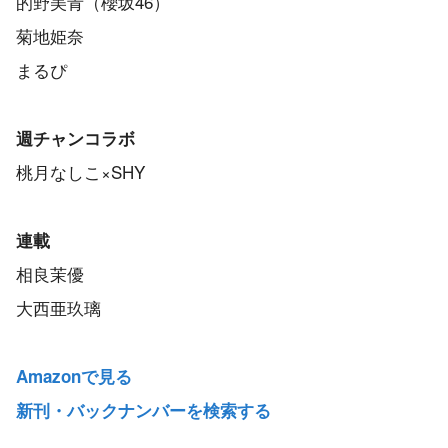
的野美青（櫻坂46）
菊地姫奈
まるぴ
週チャンコラボ
桃月なしこ×SHY
連載
相良茉優
大西亜玖璃
Amazonで見る
新刊・バックナンバーを検索する