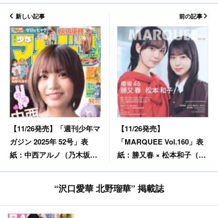
新しい記事
前の記事
【11/26発売】
【11/26発売】「週刊少年マ
「MARQUEE Vol.160」表
ガジン 2025年 52号」表
紙：勝又春 × 松本和子（櫻
紙：中西アルノ（乃木坂
坂46）
46）
“沢口愛華 北野瑠華” 掲載誌