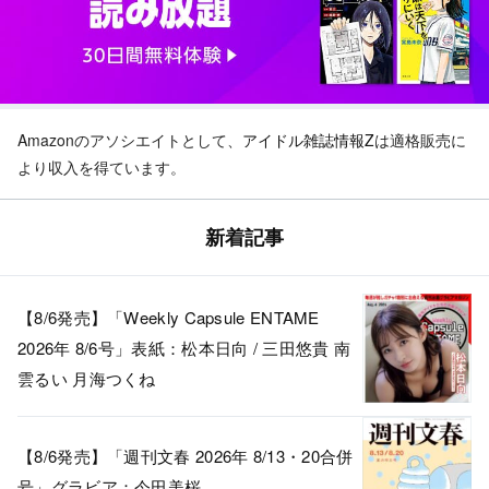
Amazonのアソシエイトとして、
アイドル雑誌情報Z
は適格販売に
より収入を得ています。
新着記事
【8/6発売】「Weekly Capsule ENTAME
2026年 8/6号」表紙：松本日向 / 三田悠貴 南
雲るい 月海つくね
【8/6発売】「週刊文春 2026年 8/13・20合併
号」グラビア：今田美桜