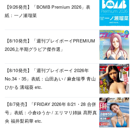
【9/26発売】「BOMB Premium 2026」表
紙：一ノ瀬瑠菜
【8/10発売】「週刊プレイボーイPREMIUM
2026上半期グラビア傑作選」
【8/10発売】「週刊プレイボーイ 2026年
No.34・35」表紙：山田あい / 麻倉瑞季 青山
ひかる 溝端葵 etc.
【8/7発売】「FRIDAY 2026年 8/21・28 合併
号」表紙：小倉ゆうか / エリマリ姉妹 髙野真
央 福井梨莉華 etc.