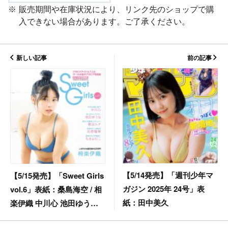
販売期間や在庫状況により、リンク先のショップで購
入できない場合があります。ご了承ください。
新しい記事
前の記事
【5/14発売】「週刊少年マ
【5/15発売】「Sweet Girls
ガジン 2025年 24号」表
vol.6」表紙：桑島海空 / 相
紙：田中美久
楽伊織 中川心 池田ゆうな
豊田ルナ 北野瑠華 なまは