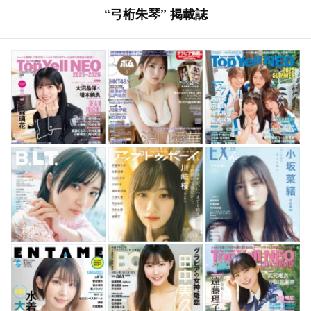
むこ
“弓桁朱琴” 掲載誌