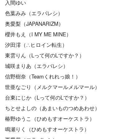
入間ゆい
色葉みみ（エラバレシ）
奥愛梨（JAPANARIZM）
櫻井もえ（I MY ME MINE）
汐田澪（∴ヒロイン転生）
東雲りん（Lって何のLですか？）
城咲まりあ（エラバレシ）
信野樹奈（Teamくれれっ娘！）
世亜なごり（メルクマールメルマール）
台東にじか（Lって何のLですか？）
ちとせよしの（あまいものつめあわせ）
椿野ゆうこ（ひめもすオーケストラ）
鳴瀬りく（ひめもすオーケストラ）