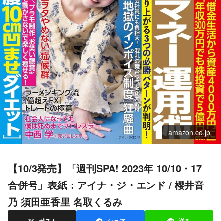
amazon.co.jp
【10/3発売】「週刊SPA! 2023年 10/10・17
合併号」表紙：アイナ・ジ・エンド / 櫻井音
乃 須田亜香里 名取くるみ
ポスト
シェア
送る