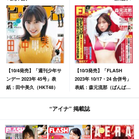
【10/3発売】「FLASH
【10/4発売】「週刊少年サ
2023年 10/17・24 合併号」
ンデー 2023年 45号」表
表紙：森元流那（ばんばん
紙：田中美久（HKT48）
ざい） / 新藤まなみ 風吹ケ
イ 吉澤遥奈 鈴原すず 込山
“アイナ” 掲載誌
榛香 山手梨愛