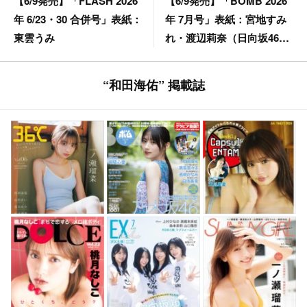
【6/9発売】「BOMB 2026
【6/9発売】「FLASH 2026
年 7月号」表紙：宮地すみ
年 6/23・30 合併号」表紙：
れ・渡辺莉奈（日向坂46）
東雲うみ
/ 森脇梨々夏 etc.
“和田海佑” 掲載誌