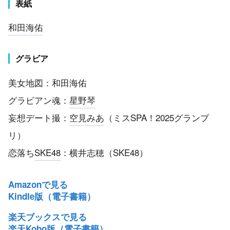
表紙
和田海佑
グラビア
美女地図：和田海佑
グラビアン魂：
星野琴
妄想デート撮：
空見みあ
（ミスSPA！2025グランプ
リ）
恋落ち
SKE48
：横井志穂（SKE48）
Amazonで見る
Kindle版（電子書籍）
楽天ブックスで見る
楽天Kobo版（電子書籍）