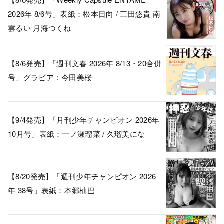
2026年 8/6号」表紙：松本日向 / 三田悠貴 南
雲るい 月海つくね
【8/6発売】「週刊文春 2026年 8/13・20合併
号」グラビア：今田美桜
【9/4発売】「月刊少年チャンピオン 2026年
10月号」表紙：一ノ瀬瑠菜 / 久瑠美にな
【8/20発売】「週刊少年チャンピオン 2026
年 38号」表紙：本郷柚巴