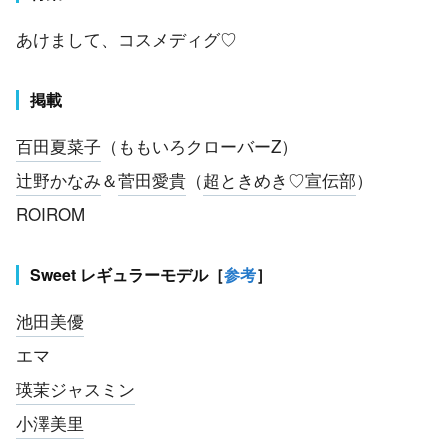
あけまして、コスメディグ♡
掲載
百田夏菜子
（ももいろクローバーZ）
辻野かなみ
＆
菅田愛貴
（
超ときめき♡宣伝部
）
ROIROM
Sweet レギュラーモデル［
参考
］
池田美優
エマ
瑛茉ジャスミン
小澤美里