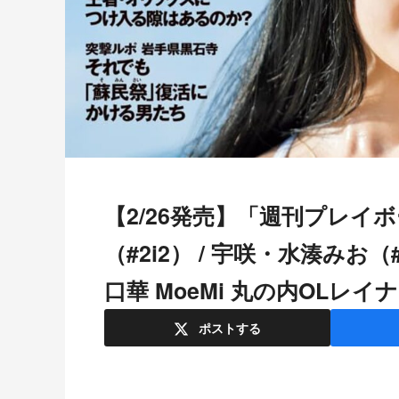
【2/26発売】「週刊プレイボーイ 2024年 No.11」表紙：天羽希純
（#2i2） / 宇咲・水湊みお
口華 MoeMi 丸の内OLレイナ
ポスト
する