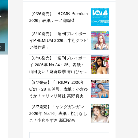
【9/26発売】「BOMB Premium
2026」表紙：一ノ瀬瑠菜
【8/10発売】「週刊プレイボー
イPREMIUM 2026上半期グラビ
ア傑作選」
p
【8/10発売】「週刊プレイボー
イ 2026年 No.34・35」表紙：
山田あい / 麻倉瑞季 青山ひかる
溝端葵 etc.
【8/7発売】「FRIDAY 2026年
8/21・28 合併号」表紙：小倉ゆ
うか / エリマリ姉妹 髙野真央
福井梨莉華 etc.
【8/7発売】「ヤングガンガン
2026年 No.16」表紙：桃月なし
こ / 小倉あずさ 新田妃奈