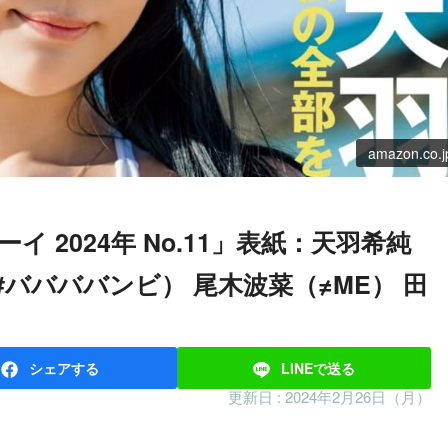
amazon.co.j
（#ババババンビ） 尾木波菜（≠ME） 田
シェア
する
LINEで
送る
更新日 :
2024年2月26日（月）