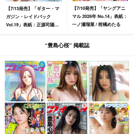
【7/10発売】「ヤングアニ
【7/13発売】「ギター・マ
マル 2026年 No.14」表紙：
ガジン・レイドバック
一ノ瀬瑠菜 / 柑橘めたる
Vol.19」表紙：正源司陽子
（日向坂46）
“豊島心桜” 掲載誌