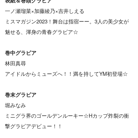
表紙＆巻頭グラビア
一ノ瀬瑠菜×加藤綾乃×吉井しえる
ミスマガジン2023！舞台は指宿ーー。3人の美少女が
魅せる、渾身の青春グラビア☆
巻中グラビア
林田真尋
アイドルからミューズへ！！満を持してYM初登場☆
巻末グラビア
堀みなみ
ミニグラ界のゴールデンルーキー☆Hカップ炸裂の衝
撃グラビアデビュー！！