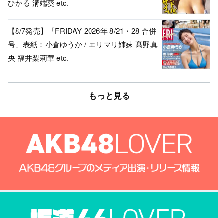
ひかる 溝端葵 etc.
【8/7発売】「FRIDAY 2026年 8/21・28 合併
号」表紙：小倉ゆうか / エリマリ姉妹 髙野真
央 福井梨莉華 etc.
もっと見る