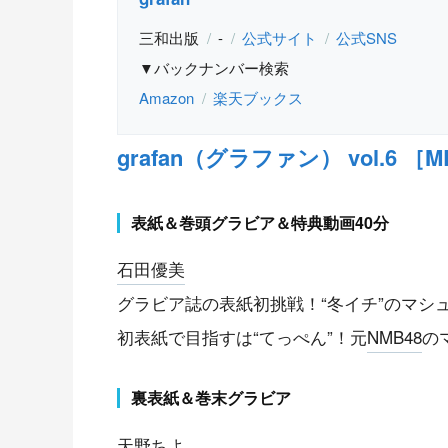
三和出版
-
公式サイト
公式SNS
▼バックナンバー検索
Amazon
楽天ブックス
grafan（グラファン） vol.6 ［M
表紙＆巻頭グラビア＆特典動画40分
石田優美
グラビア誌の表紙初挑戦！“冬イチ”のマシ
初表紙で目指すは“てっぺん”！元
NMB48
の
裏表紙＆巻末グラビア
天野ちよ