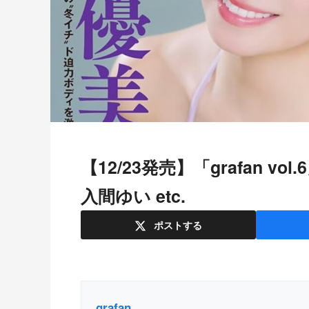
【12/23発売】「grafan vol.6」表紙：石田優美 / 天野ちよ 篠原冴美
入間ゆい etc.
ポスト
する
grafan