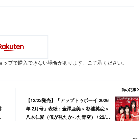
ョップで購入できない場合があります。ご了承ください。
前の記事
【12/23発売】「アップトゥボーイ 2026
井
年 2月号」表紙：金澤亜美 × 杉浦英恋 ×
月
八木仁愛（僕が見たかった青空） / 22/7
3期生 / 佐々木ほのか