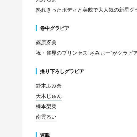
熟れきったボディと美貌で大人気の新星グ
巻中グラビア
篠原冴美
祝・雀界のプリンセス“さみぃー”がグラビ
撮り下ろしグラビア
鈴木ふみ奈
天木じゅん
橋本梨菜
南雲るい
連載