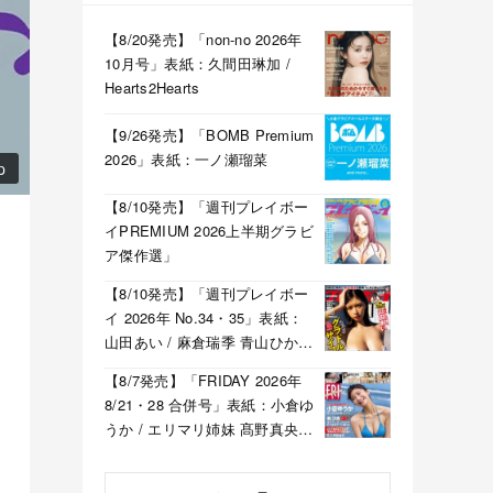
【8/20発売】「non-no 2026年
10月号」表紙：久間田琳加 /
Hearts2Hearts
【9/26発売】「BOMB Premium
2026」表紙：一ノ瀬瑠菜
p
【8/10発売】「週刊プレイボー
イPREMIUM 2026上半期グラビ
ア傑作選」
【8/10発売】「週刊プレイボー
イ 2026年 No.34・35」表紙：
山田あい / 麻倉瑞季 青山ひかる
溝端葵 etc.
【8/7発売】「FRIDAY 2026年
8/21・28 合併号」表紙：小倉ゆ
うか / エリマリ姉妹 髙野真央
福井梨莉華 etc.