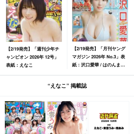
【2/19発売】「月刊ヤング
【2/19発売】「週刊少年チ
マガジン 2026年 No.3」表
ャンピオン 2026年 12号」
紙：沢口愛華 / はのんまゆ
表紙：えなこ
× すずめ（INUWASI）
“えなこ” 掲載誌