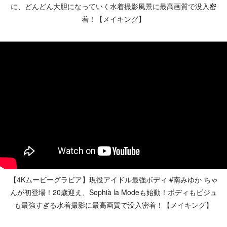
に、どんどん大胆になっていく水着撮影風景に最高画質で没入密
着！【メイキング】
【4Kムービーグラビア】現役アイドル最強ボディ #南みゆか ちゃ
んが初登場！20歳迎え、Sophià la Modeも始動！ボディもビジュ
も最強すぎる水着撮影に最高画質で没入密着！【メイキング】