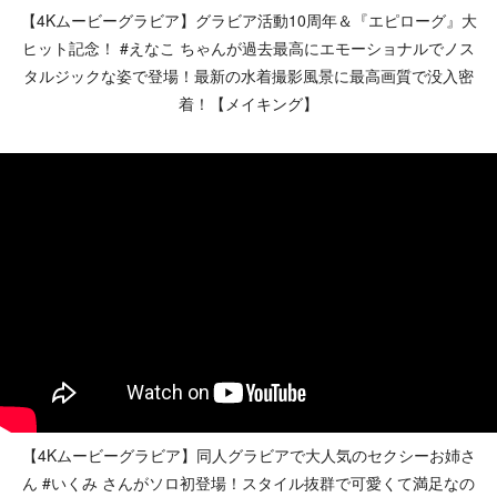
【4Kムービーグラビア】グラビア活動10周年＆『エピローグ』大
ヒット記念！ #えなこ ちゃんが過去最高にエモーショナルでノス
タルジックな姿で登場！最新の水着撮影風景に最高画質で没入密
着！【メイキング】
【4Kムービーグラビア】同人グラビアで大人気のセクシーお姉さ
ん #いくみ さんがソロ初登場！スタイル抜群で可愛くて満足なの