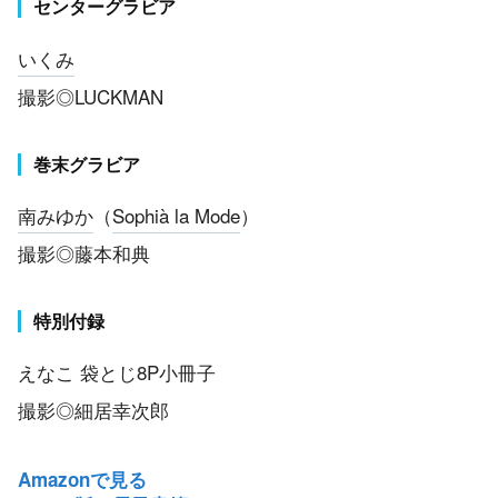
センターグラビア
いくみ
撮影◎LUCKMAN
巻末グラビア
南みゆか
（
Sophià la Mode
）
撮影◎藤本和典
特別付録
えなこ 袋とじ8P小冊子
撮影◎細居幸次郎
Amazonで見る