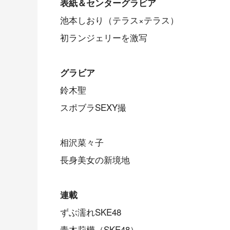
表紙＆センターグラビア
池本しおり（テラス×テラス）
初ランジェリーを激写
グラビア
鈴木聖
スポブラSEXY撮
相沢菜々子
長身美女の新境地
連載
ずぶ濡れSKE48
青木莉樺（SKE48）