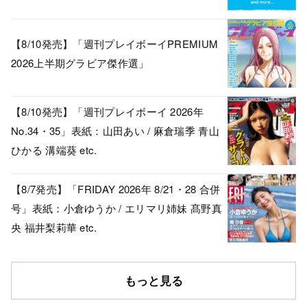
【8/10発売】「週刊プレイボーイPREMIUM
2026上半期グラビア傑作選」
【8/10発売】「週刊プレイボーイ 2026年
No.34・35」表紙：山田あい / 麻倉瑞季 青山
ひかる 溝端葵 etc.
【8/7発売】「FRIDAY 2026年 8/21・28 合併
号」表紙：小倉ゆうか / エリマリ姉妹 髙野真
央 福井梨莉華 etc.
もっと見る