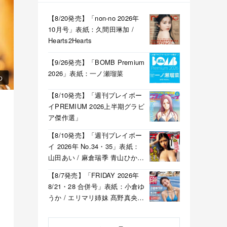
【8/20発売】「non-no 2026年
10月号」表紙：久間田琳加 /
Hearts2Hearts
【9/26発売】「BOMB Premium
2026」表紙：一ノ瀬瑠菜
p
【8/10発売】「週刊プレイボー
イPREMIUM 2026上半期グラビ
ア傑作選」
【8/10発売】「週刊プレイボー
イ 2026年 No.34・35」表紙：
山田あい / 麻倉瑞季 青山ひかる
溝端葵 etc.
【8/7発売】「FRIDAY 2026年
8/21・28 合併号」表紙：小倉ゆ
うか / エリマリ姉妹 髙野真央
福井梨莉華 etc.