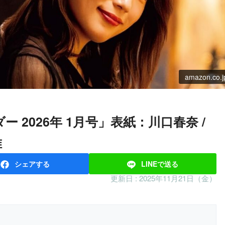
amazon.co.j
唯
シェア
する
LINEで
送る
更新日 :
2025年11月21日（金）