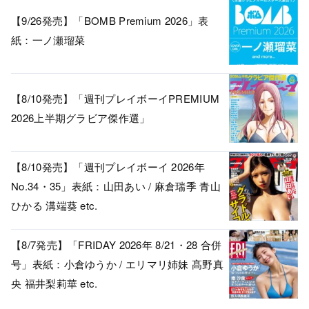
【9/26発売】「BOMB Premium 2026」表
紙：一ノ瀬瑠菜
【8/10発売】「週刊プレイボーイPREMIUM
2026上半期グラビア傑作選」
【8/10発売】「週刊プレイボーイ 2026年
No.34・35」表紙：山田あい / 麻倉瑞季 青山
ひかる 溝端葵 etc.
【8/7発売】「FRIDAY 2026年 8/21・28 合併
号」表紙：小倉ゆうか / エリマリ姉妹 髙野真
央 福井梨莉華 etc.