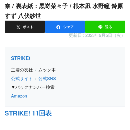
奈 / 裏表紙：黒嵜菜々子 / 根本凪 水野瞳 鈴原
すず 八伏紗世
ポスト
シェア
送る
更新日 :
2023年9月5日（火）
STRiKE!
主婦の友社
ムック本
公式サイト
公式SNS
▼バックナンバー検索
Amazon
STRiKE! 11回表