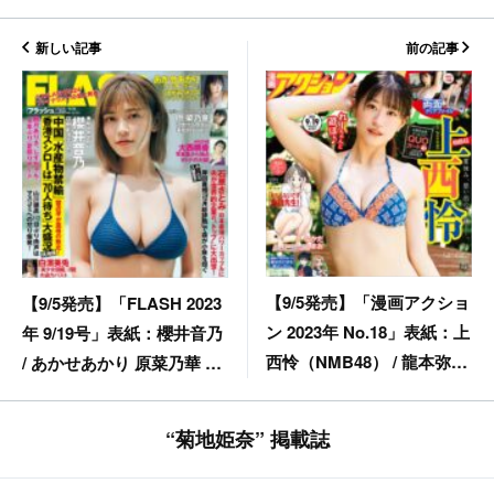
新しい記事
前の記事
【9/5発売】「漫画アクショ
【9/5発売】「FLASH 2023
ン 2023年 No.18」表紙：上
年 9/19号」表紙：櫻井音乃
西怜（NMB48） / 龍本弥生
/ あかせあかり 原菜乃華 大
（NMB48）
西桃香（AKB48） 白濱美
兎 香水じゅん
“菊地姫奈” 掲載誌