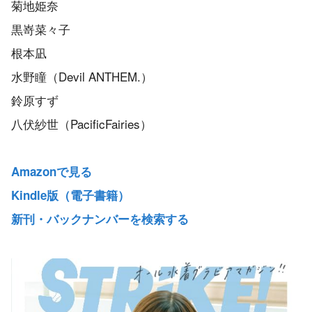
菊地姫奈
黒嵜菜々子
根本凪
水野瞳（Devil ANTHEM.）
鈴原すず
八伏紗世（PacificFairies）
Amazonで見る
Kindle版（電子書籍）
新刊・バックナンバーを検索する