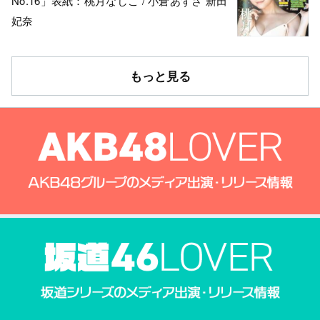
No.16」表紙：桃月なしこ / 小倉あずさ 新田
妃奈
もっと見る