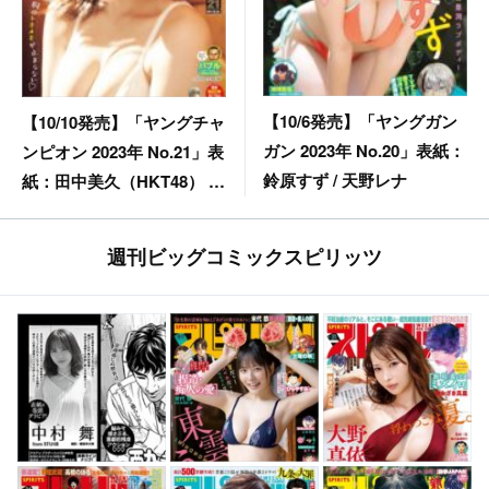
【10/6発売】「ヤングガン
【10/10発売】「ヤングチャ
ガン 2023年 No.20」表紙：
ンピオン 2023年 No.21」表
鈴原すず / 天野レナ
紙：田中美久（HKT48） /
中野愛音（ヤンチャン学園
音楽部）×板野優花×藤本南
週刊ビッグコミックスピリッツ
（dela）