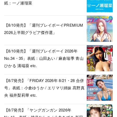
紙：一ノ瀬瑠菜
【8/10発売】「週刊プレイボーイPREMIUM
2026上半期グラビア傑作選」
【8/10発売】「週刊プレイボーイ 2026年
No.34・35」表紙：山田あい / 麻倉瑞季 青山
ひかる 溝端葵 etc.
【8/7発売】「FRIDAY 2026年 8/21・28 合併
号」表紙：小倉ゆうか / エリマリ姉妹 髙野真
央 福井梨莉華 etc.
【8/7発売】「ヤングガンガン 2026年