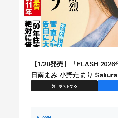
【1/20発売】「FLASH 2026年 2/3号」表紙：虹咲カリナ / 齊藤京子
日南まみ 小野たまり Sakur
ポスト
する
FLASH