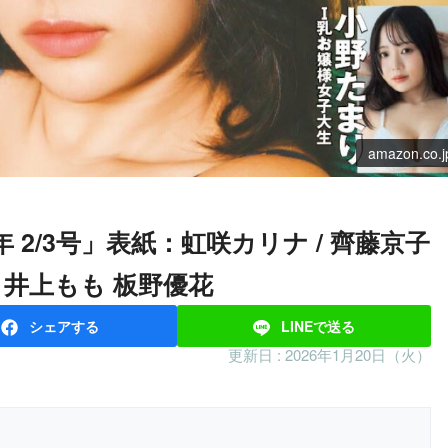
amazon.co.j
a 井上もも 板野優花
シェア
する
LINEで
送る
更新日 :
2026年1月20日（火）