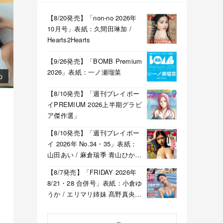
【8/20発売】「non-no 2026年
10月号」表紙：久間田琳加 /
Hearts2Hearts
【9/26発売】「BOMB Premium
2026」表紙：一ノ瀬瑠菜
p
【8/10発売】「週刊プレイボー
イPREMIUM 2026上半期グラビ
ア傑作選」
【8/10発売】「週刊プレイボー
イ 2026年 No.34・35」表紙：
山田あい / 麻倉瑞季 青山ひかる
溝端葵 etc.
【8/7発売】「FRIDAY 2026年
8/21・28 合併号」表紙：小倉ゆ
うか / エリマリ姉妹 髙野真央
福井梨莉華 etc.