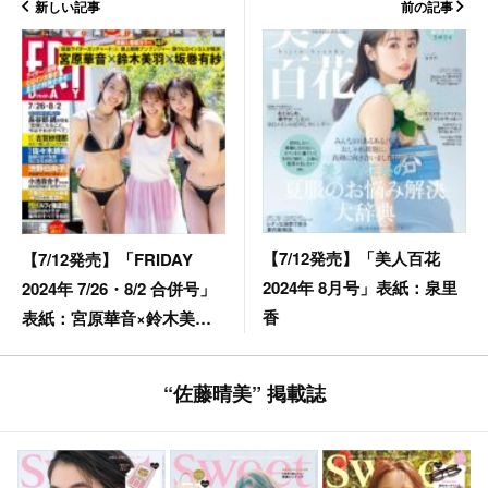
新しい記事
前の記事
【7/12発売】「美人百花
【7/12発売】「FRIDAY
2024年 8月号」表紙：泉里
2024年 7/26・8/2 合併号」
香
表紙：宮原華音×鈴木美羽×
坂巻有紗
“佐藤晴美” 掲載誌