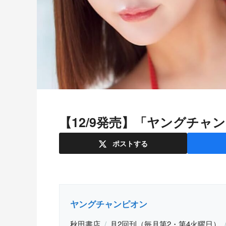
【12/9発売】「ヤングチャン
ポスト
する
ヤングチャンピオン
秋田書店
月2回刊（毎月第2・第4火曜日）