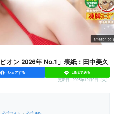
amazon.co.j
ピオン 2026年 No.1」表紙：田中美久
シェア
する
LINEで
送る
更新日 :
2025年12月9日（火）
公式サイト
公式SNS