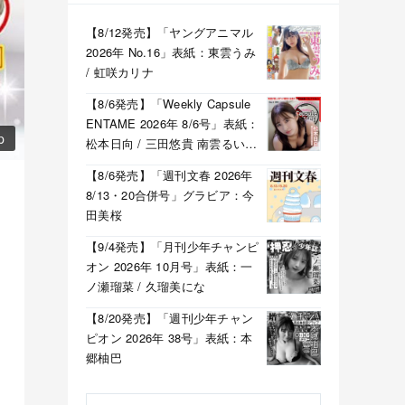
【8/12発売】「ヤングアニマル
2026年 No.16」表紙：東雲うみ
/ 虹咲カリナ
【8/6発売】「Weekly Capsule
ENTAME 2026年 8/6号」表紙：
p
松本日向 / 三田悠貴 南雲るい
月海つくね
【8/6発売】「週刊文春 2026年
8/13・20合併号」グラビア：今
田美桜
【9/4発売】「月刊少年チャンピ
オン 2026年 10月号」表紙：一
ノ瀬瑠菜 / 久瑠美にな
【8/20発売】「週刊少年チャン
ピオン 2026年 38号」表紙：本
郷柚巴