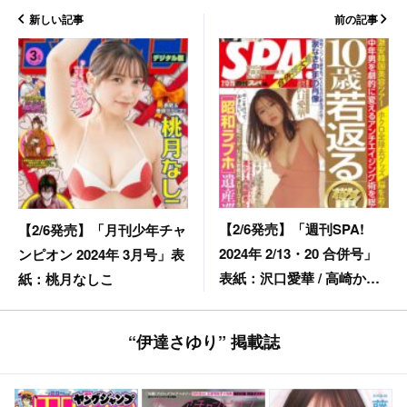
新しい記事
前の記事
【2/6発売】「週刊SPA!
【2/6発売】「月刊少年チャ
2024年 2/13・20 合併号」
ンピオン 2024年 3月号」表
表紙：沢口愛華 / 高崎かな
紙：桃月なしこ
み 瀧山あかね 倉島杏実
（SKE48）
“伊達さゆり” 掲載誌