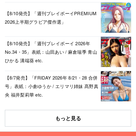
【8/10発売】「週刊プレイボーイPREMIUM
2026上半期グラビア傑作選」
【8/10発売】「週刊プレイボーイ 2026年
No.34・35」表紙：山田あい / 麻倉瑞季 青山
ひかる 溝端葵 etc.
【8/7発売】「FRIDAY 2026年 8/21・28 合併
号」表紙：小倉ゆうか / エリマリ姉妹 髙野真
央 福井梨莉華 etc.
もっと見る