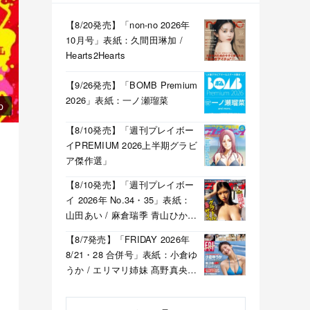
【8/20発売】「non-no 2026年
10月号」表紙：久間田琳加 /
Hearts2Hearts
【9/26発売】「BOMB Premium
2026」表紙：一ノ瀬瑠菜
p
【8/10発売】「週刊プレイボー
イPREMIUM 2026上半期グラビ
ア傑作選」
【8/10発売】「週刊プレイボー
イ 2026年 No.34・35」表紙：
山田あい / 麻倉瑞季 青山ひかる
溝端葵 etc.
【8/7発売】「FRIDAY 2026年
8/21・28 合併号」表紙：小倉ゆ
うか / エリマリ姉妹 髙野真央
福井梨莉華 etc.