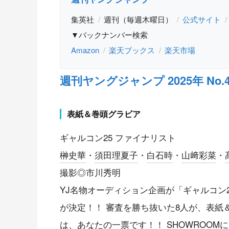
集英社
週刊（毎週木曜日）
公式サイト
▼バックナンバー検索
Amazon
楽天ブックス
楽天市場
週刊ヤングジャンプ 2025年 No.4
表紙＆巻頭グラビア
ギャルコン25 ファイナリスト
榊史華
・
須田理夏子
・
白石時
・
山﨑彩菜
・
撮影◎市川秀明
YJ名物オーディション企画が「ギャルコン
が決定！！ 審査を勝ち抜いた8人が、表紙
は、あなたの一票です！！ SHOWROOM