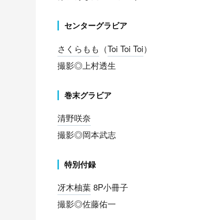
センターグラビア
さくらもも
（
Toi Toi Toi
）
撮影◎上村透生
巻末グラビア
清野咲奈
撮影◎岡本武志
特別付録
冴木柚葉
8P小冊子
撮影◎佐藤佑一