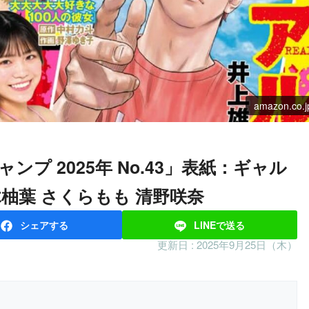
amazon.co.j
木柚葉 さくらもも 清野咲奈
シェア
する
LINEで
送る
更新日 :
2025年9月25日（木）