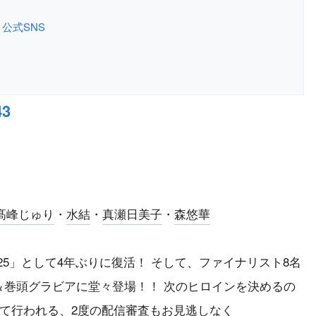
公式SNS
3
髙峰じゅり
・
水結
・
真瀬日美子
・
森悠華
25」として4年ぶりに復活！ そして、ファイナリスト8名
＆巻頭グラビアに堂々登場！！ 次のヒロインを決めるの
にて行われる、2度の配信審査もお見逃しなく