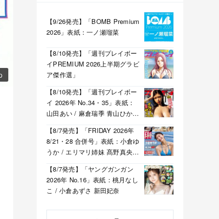
【9/26発売】「BOMB Premium
2026」表紙：一ノ瀬瑠菜
【8/10発売】「週刊プレイボー
イPREMIUM 2026上半期グラビ
ア傑作選」
p
【8/10発売】「週刊プレイボー
イ 2026年 No.34・35」表紙：
山田あい / 麻倉瑞季 青山ひかる
溝端葵 etc.
【8/7発売】「FRIDAY 2026年
8/21・28 合併号」表紙：小倉ゆ
うか / エリマリ姉妹 髙野真央
福井梨莉華 etc.
【8/7発売】「ヤングガンガン
2026年 No.16」表紙：桃月なし
こ / 小倉あずさ 新田妃奈