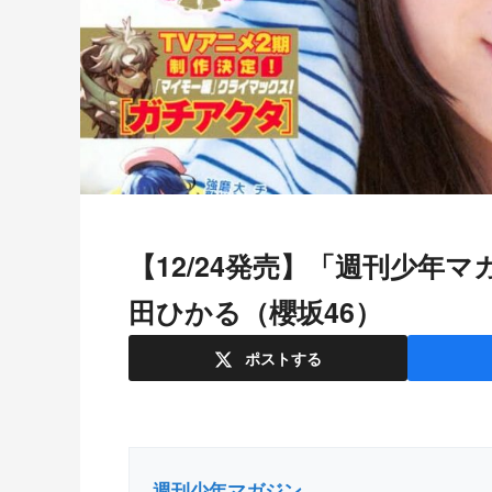
【12/24発売】「週刊少年マガジン 2026年 4・5 合併号」表紙：森
田ひかる（櫻坂46）
ポスト
する
週刊少年マガジン