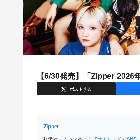
【6/30発売】「Zipper 2
ポスト
する
Zipper
祥伝社
ムック本
公式サイト
公式SNS