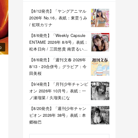
【8/12発売】「ヤングアニマル
2026年 No.16」表紙：東雲うみ
/ 虹咲カリナ
【8/6発売】「Weekly Capsule
ENTAME 2026年 8/6号」表紙：
p
松本日向 / 三田悠貴 南雲るい
月海つくね
【8/6発売】「週刊文春 2026年
8/13・20合併号」グラビア：今
田美桜
【9/4発売】「月刊少年チャンピ
オン 2026年 10月号」表紙：一
ノ瀬瑠菜 / 久瑠美にな
【8/20発売】「週刊少年チャン
ピオン 2026年 38号」表紙：本
郷柚巴