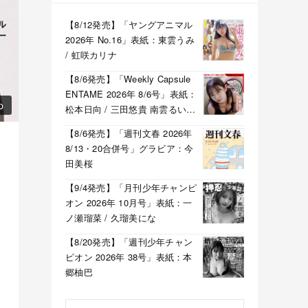
【8/12発売】「ヤングアニマル
2026年 No.16」表紙：東雲うみ
/ 虹咲カリナ
【8/6発売】「Weekly Capsule
ENTAME 2026年 8/6号」表紙：
p
松本日向 / 三田悠貴 南雲るい
月海つくね
【8/6発売】「週刊文春 2026年
8/13・20合併号」グラビア：今
田美桜
【9/4発売】「月刊少年チャンピ
オン 2026年 10月号」表紙：一
ノ瀬瑠菜 / 久瑠美にな
【8/20発売】「週刊少年チャン
ピオン 2026年 38号」表紙：本
郷柚巴