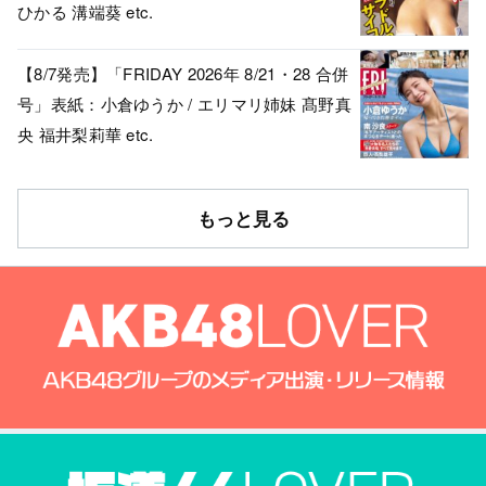
ひかる 溝端葵 etc.
【8/7発売】「FRIDAY 2026年 8/21・28 合併
号」表紙：小倉ゆうか / エリマリ姉妹 髙野真
央 福井梨莉華 etc.
もっと見る