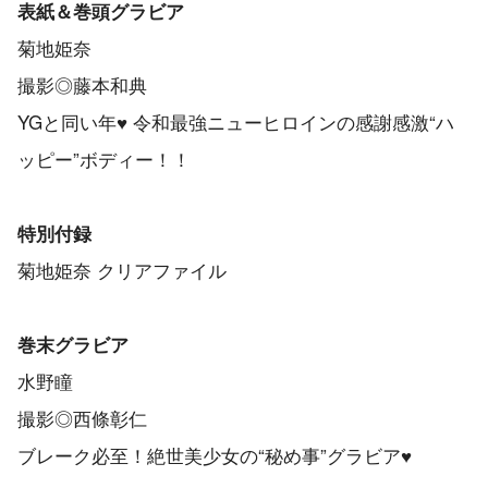
表紙＆巻頭グラビア
菊地姫奈
撮影◎藤本和典
YGと同い年♥ 令和最強ニューヒロインの感謝感激“ハ
ッピー”ボディー！！
特別付録
菊地姫奈 クリアファイル
巻末グラビア
水野瞳
撮影◎西條彰仁
ブレーク必至！絶世美少女の“秘め事”グラビア♥