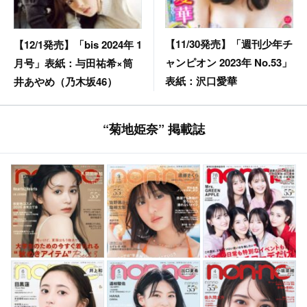
【11/30発売】「週刊少年チ
【12/1発売】「bis 2024年 1
ャンピオン 2023年 No.53」
月号」表紙：与田祐希×筒
表紙：沢口愛華
井あやめ（乃木坂46）
“菊地姫奈” 掲載誌