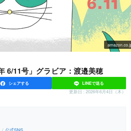
amazon.co.j
26年 6/11号」グラビア：渡邉美穂
シェア
する
LINEで
送る
更新日 :
2026年6月4日（木）
公式SNS