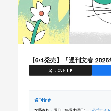
【6/4発売】「週刊文春 20
ポスト
する
週刊文春
文藝春秋
週刊（毎週木曜日）
公式サイト