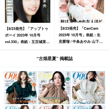
【8/23発売】「CanCam
【8/23発売】「アップトゥ
2023年 10月号」表紙：生
ボーイ 2023年 10月号
見愛瑠 / 中条あやみ 山下美
vol.330」表紙：五百城茉央
月・井上和（乃木坂46）
（乃木坂46） 裏表紙：柳堀
etc.
花怜（僕が見たかった青
“古畑星夏” 掲載誌
空）