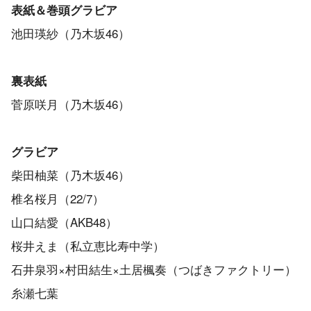
表紙＆巻頭グラビア
池田瑛紗（乃木坂46）
裏表紙
菅原咲月（乃木坂46）
グラビア
柴田柚菜（乃木坂46）
椎名桜月（22/7）
山口結愛（AKB48）
桜井えま（私立恵比寿中学）
石井泉羽×村田結生×土居楓奏（つばきファクトリー）
糸瀬七葉