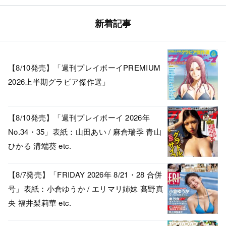
新着記事
【8/10発売】「週刊プレイボーイPREMIUM
2026上半期グラビア傑作選」
【8/10発売】「週刊プレイボーイ 2026年
No.34・35」表紙：山田あい / 麻倉瑞季 青山
ひかる 溝端葵 etc.
【8/7発売】「FRIDAY 2026年 8/21・28 合併
号」表紙：小倉ゆうか / エリマリ姉妹 髙野真
央 福井梨莉華 etc.