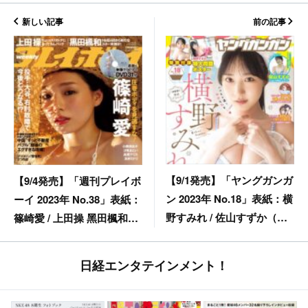
新しい記事
前の記事
【9/1発売】「ヤングガンガ
【9/4発売】「週刊プレイボ
ン 2023年 No.18」表紙：横
ーイ 2023年 No.38」表紙：
野すみれ / 佐山すずか（手
篠崎愛 / 上田操 黑田楓和
羽先センセーション）
（NMB48） 小南満佑子 汐
見まとい 高橋アリス 高砂
日経エンタテインメント！
ミドリ