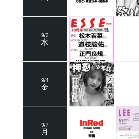
9/2
水
9/4
金
9/7
月