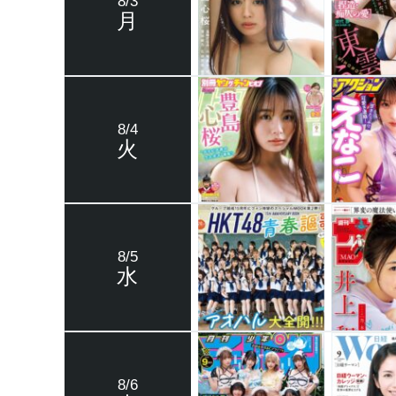
8/3
月
8/4
火
8/5
水
8/6