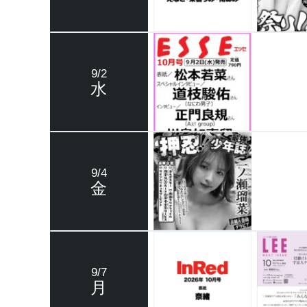
9/2
水
9/4
金
9/7
月