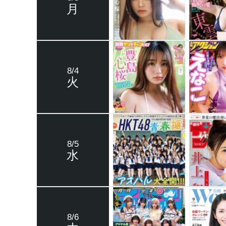
月
8/4
火
8/5
水
8/6