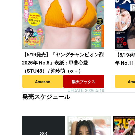
【
5/19発売】「ヤングチャンピオン烈
【
5/19
2026年 No.6」表紙：甲斐心愛
年 No.
（STU48） / 沖玲萌（α＋）
Amazon
楽天ブックス
Am
UPDATE 2026.5.19
発売スケジュール
8/3