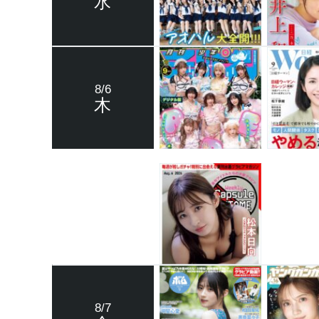
水
8/6
木
8/7