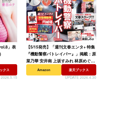
vol.8」表
【
5/15発売】「週刊文春エンタ+ 特集
!）
『機動警察パトレイバー』」掲載：原
菜乃華 安井南 上坂すみれ 林原めぐみ
etc.
ックス
Amazon
楽天ブックス
2026.5.15
UPDATE 2026.4.30