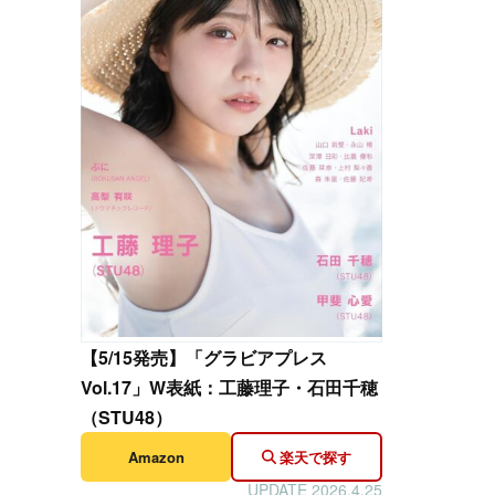
【
5/15発売】「グラビアプレス
Vol.17」W表紙：工藤理子・石田千穂
（STU48）
Amazon
楽天で探す
UPDATE 2026.4.25