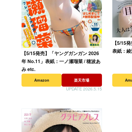
【
5/15
表紙：綾
【
5/15発売】「ヤングガンガン 2026
年 No.11」表紙：一ノ瀬瑠菜 / 穂波あ
み etc.
Amazon
楽天市場
Am
UPDATE 2026.5.15