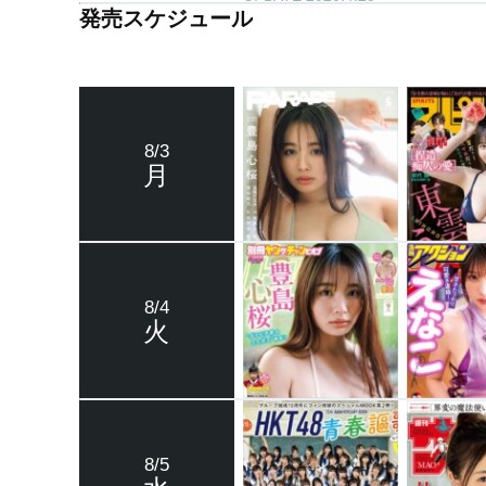
発売スケジュール
8/3
月
8/4
火
8/5