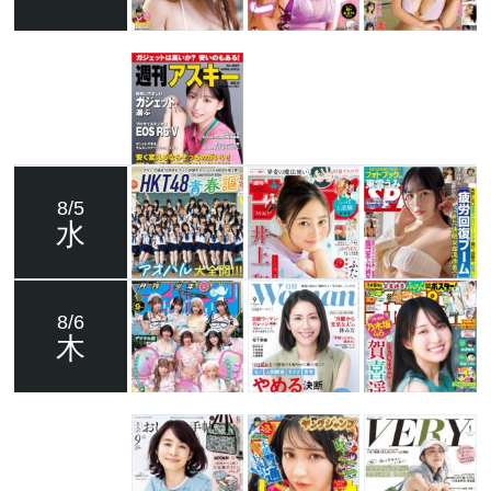
8/5
水
8/6
木