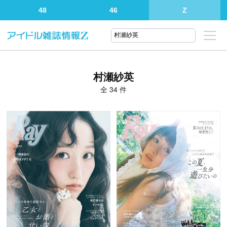
48
46
Z
村瀬紗英
全 34 件